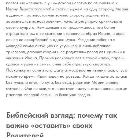
постоянно «вливать в уши» дочери негатив по отношению к
Ивану. Вместо того чтобы стать с мужем на одну сторону, Мария
в данном противостоянии заняла сторону родителей и,
заразившись их настроением, начала регулярно критиковать
своего супруга. Чем дольше это продолжалось, тем более
отрицательным в ее сознании становился образ Ивана, и дело
дошло до оскорблений в адрес мужа. Рождение ребенка в
молодой семье ситуацию не улучшило, а лишь добавило
триггеров, дающих Марии и ее родителям повод для критики и
унижения Ивана. Прожив несколько лет в таком «аду», парень
сдался и ушел из семьи, сняв себе отдельную квартиру.
Поскольку и после этого шага атмосфера не изменилась, спустя
какое-то время Иван подал на развод… Когда их дочь осталась
без мужа, а внук, по сути, без отца, родители Марии словно
очнулись. Они поняли, что перегнули палку и стали виновниками
распада молодой семьи, но было уже поздно.
Библейский взгляд: почему так
важно «оставить» своих
Родителей