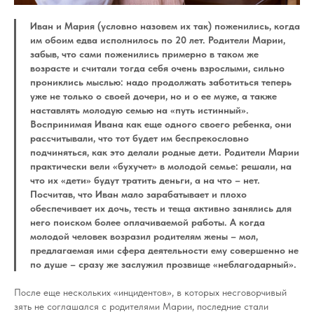
Иван и Мария (условно назовем их так) поженились, когда
им обоим едва исполнилось по 20 лет. Родители Марии,
забыв, что сами поженились примерно в таком же
возрасте и считали тогда себя очень взрослыми, сильно
прониклись мыслью: надо продолжать заботиться теперь
уже не только о своей дочери, но и о ее муже, а также
наставлять молодую семью на «путь истинный».
Воспринимая Ивана как еще одного своего ребенка, они
рассчитывали, что тот будет им беспрекословно
подчиняться, как это делали родные дети. Родители Марии
практически вели «бухучет» в молодой семье: решали, на
что их «дети» будут тратить деньги, а на что – нет.
Посчитав, что Иван мало зарабатывает и плохо
обеспечивает их дочь, тесть и теща активно занялись для
него поиском более оплачиваемой работы. А когда
молодой человек возразил родителям жены – мол,
предлагаемая ими сфера деятельности ему совершенно не
по душе – сразу же заслужил прозвище «неблагодарный».
После еще нескольких «инцидентов», в которых несговорчивый
зять не соглашался с родителями Марии, последние стали