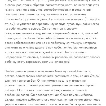
в своих родителях, обретая самостоятельность во всех аспектах
жизни: начиная с навыков самообслуживания и заканчивая
поиском своего «места под солнцем» и выстраиванием
отношений с другими людьми. Но некоторым матерям (а порой и
отцам) не удается перерезать «душевную пуповину», даже когда
их ребенок давно вырос. Они относятся к своему
совершеннолетнему чаду не как к отдельной личности, имеющей
право делать собственный выбор и жить своей жизнью, а как к
своей собственности или как к любимому «питомцу», которого
они хотят всю жизнь держать при себе, полностью контролируя
его жизнь и направляя каждый его шаг. Это абсолютно
нездоровые отношения, в которых родители не позволяют своему
ребенку стать взрослым, зрелым человеком!
Чтобы лучше понять, каким может быть здоровый баланс в
детско-родительских отношениях, подумайте о том, каким Отцом
для нас является Бог. Он не ломает нас, не унижает, не
разговаривает с нами ультиматумами и не лишает нас права
выбора. Он строит с нами отношения, считаясь с нашей
свободной волей. Он предлагает нам Свою помощь и блага,
ожидая нашего добровольного отклика, но принимает даже наше
упрямое «нет», хотя является Богом. А еще Он ожидает, что мы от