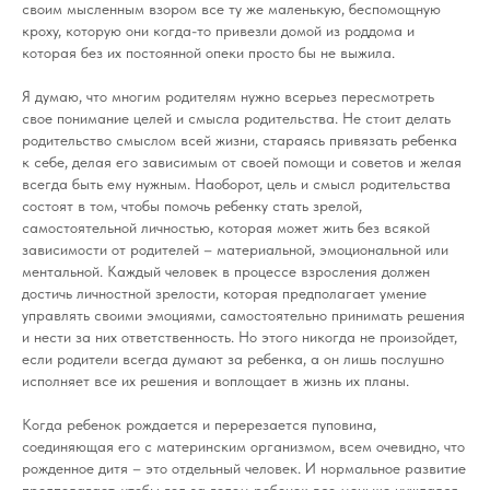
своим мысленным взором все ту же маленькую, беспомощную
кроху, которую они когда-то привезли домой из роддома и
которая без их постоянной опеки просто бы не выжила.
Я думаю, что многим родителям нужно всерьез пересмотреть
свое понимание целей и смысла родительства. Не стоит делать
родительство смыслом всей жизни, стараясь привязать ребенка
к себе, делая его зависимым от своей помощи и советов и желая
всегда быть ему нужным. Наоборот, цель и смысл родительства
состоят в том, чтобы помочь ребенку стать зрелой,
самостоятельной личностью, которая может жить без всякой
зависимости от родителей – материальной, эмоциональной или
ментальной. Каждый человек в процессе взросления должен
достичь личностной зрелости, которая предполагает умение
управлять своими эмоциями, самостоятельно принимать решения
и нести за них ответственность. Но этого никогда не произойдет,
если родители всегда думают за ребенка, а он лишь послушно
исполняет все их решения и воплощает в жизнь их планы.
Когда ребенок рождается и перерезается пуповина,
соединяющая его с материнским организмом, всем очевидно, что
рожденное дитя – это отдельный человек. И нормальное развитие
предполагает, чтобы год за годом ребенок все меньше нуждался