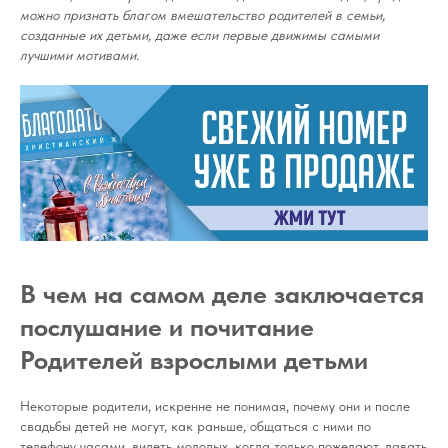
можно признать благом вмешательство родителей в семьи,
созданные их детьми, даже если первые движимы самыми
лучшими мотивами.
В чем на самом деле заключается
послушание и почитание
Родителей взрослыми детьми
Некоторые родители, искренне не понимая, почему они и после
свадьбы детей не могут, как раньше, общаться с ними по
телефону часами, видеть молодых, когда только пожелают, давать