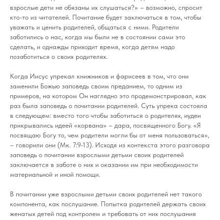
взрослые дети не обязаны их слушаться?» – возможно, спросит
кто-то из читателей. Почитание будет заключаться в том, чтобы
уважать и ценить родителей, общаться с ними. Родители
заботились о нас, когда мы были не в состоянии сами это
сделать, и однажды приходит время, когда детям надо
позаботиться о своих родителях.
Когда Иисус упрекал книжников и фарисеев в том, что они
заменили Божью заповедь своим преданием, то одним из
примеров, на котором Он наглядно это продемонстрировал, как
раз была заповедь о почитании родителей. Суть упрека состояла
в следующем: вместо того чтобы заботиться о родителях, иудеи
прикрывались идеей «корвана» – дара, посвященного Богу. «Я
посвящаю Богу то, чем родители могли бы от меня пользоваться»,
– говорили они (Мк. 7:9-13). Исходя из контекста этого разговора
заповедь о почитании взрослыми детьми своих родителей
заключается в заботе о них и оказании им при необходимости
материальной и иной помощи.
В почитании уже взрослыми детьми своих родителей нет такого
компонента, как послушание. Попытка родителей держать своих
женатых детей под контролем и требовать от них послушания