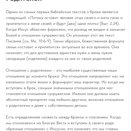
Одним из самых первых библейских текстов о браке является
следующий:
«Потому оставит человек отца своего и мать свою и
прилепится к жене своей; и будут [два] одна плоть»
(Быт. 2:24).
Когда Иисус объяснял фарисеям, что развод не входил в замысел
Божий в отношении супружества, Он упомянул этот же текст
Писания (см. Мк. 10:6-9). Таким образом, божественная формула
семьи «оставит и прилепится» актуальна во все времена. Она
означает, что для достижения единства мужа и жены нужна
сепарация (отделение) каждого из них от своих родителей.
Отношения с родителями – это наиболее существенные наши
отношения до момента брака. Эти отношения направляют нас на
начальном этапе жизни и формируют наш характер. Но когда мы
вступаем в брак, самыми значимыми отношениями для нас
становятся отношения супружеские. Именно они должны иметь
абсолютный приоритет над любыми другими, включая отношения
с родителями и даже с собственными детьми.
Есть определенная схожесть между браком и спасением. Когда
мы откликаемся на Благую Весть и вступаем в своего рода
«брачные отношения» с Иисусом, это означает, что мы ставим