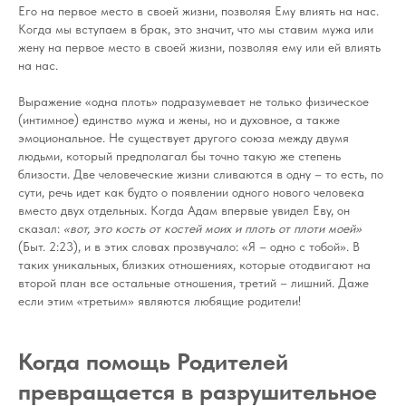
Его на первое место в своей жизни, позволяя Ему влиять на нас.
Когда мы вступаем в брак, это значит, что мы ставим мужа или
жену на первое место в своей жизни, позволяя ему или ей влиять
на нас.
Выражение «одна плоть» подразумевает не только физическое
(интимное) единство мужа и жены, но и духовное, а также
эмоциональное. Не существует другого союза между двумя
людьми, который предполагал бы точно такую же степень
близости. Две человеческие жизни сливаются в одну – то есть, по
сути, речь идет как будто о появлении одного нового человека
вместо двух отдельных. Когда Адам впервые увидел Еву, он
сказал:
«вот, это кость от костей моих и плоть от плоти моей»
(Быт. 2:23), и в этих словах прозвучало: «Я – одно с тобой». В
таких уникальных, близких отношениях, которые отодвигают на
второй план все остальные отношения, третий – лишний. Даже
если этим «третьим» являются любящие родители!
Когда помощь Родителей
превращается в разрушительное