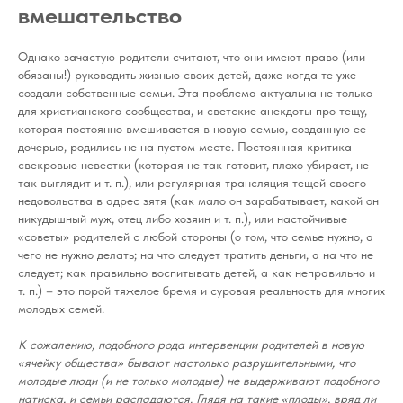
вмешательство
Однако зачастую родители считают, что они имеют право (или
обязаны!) руководить жизнью своих детей, даже когда те уже
создали собственные семьи. Эта проблема актуальна не только
для христианского сообщества, и светские анекдоты про тещу,
которая постоянно вмешивается в новую семью, созданную ее
дочерью, родились не на пустом месте. Постоянная критика
свекровью невестки (которая не так готовит, плохо убирает, не
так выглядит и т. п.), или регулярная трансляция тещей своего
недовольства в адрес зятя (как мало он зарабатывает, какой он
никудышный муж, отец либо хозяин и т. п.), или настойчивые
«советы» родителей с любой стороны (о том, что семье нужно, а
чего не нужно делать; на что следует тратить деньги, а на что не
следует; как правильно воспитывать детей, а как неправильно и
т. п.) – это порой тяжелое бремя и суровая реальность для многих
молодых семей.
К сожалению, подобного рода интервенции родителей в новую
«ячейку общества» бывают настолько разрушительными, что
молодые люди (и не только молодые) не выдерживают подобного
натиска, и семьи распадаются. Глядя на такие «плоды», вряд ли