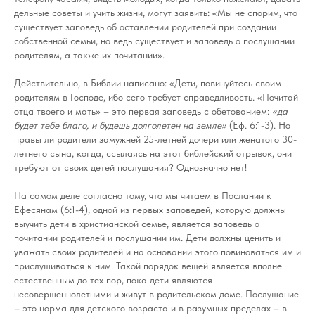
дельные советы и учить жизни, могут заявить: «Мы не спорим, что
существует заповедь об оставлении родителей при создании
собственной семьи, но ведь существует и заповедь о послушании
родителям, а также их почитании».
Действительно, в Библии написано: «Дети, повинуйтесь своим
родителям в Господе, ибо сего требует справедливость. «Почитай
отца твоего и мать» – это первая заповедь с обетованием:
«да
будет тебе благо, и будешь долголетен на земле»
(Еф. 6:1-3). Но
правы ли родители замужней 25-летней дочери или женатого 30-
летнего сына, когда, ссылаясь на этот библейский отрывок, они
требуют от своих детей послушания? Однозначно нет!
На самом деле согласно тому, что мы читаем в Послании к
Ефесянам (6:1-4), одной из первых заповедей, которую должны
выучить дети в христианской семье, является заповедь о
почитании родителей и послушании им. Дети должны ценить и
уважать своих родителей и на основании этого повиноваться им и
прислушиваться к ним. Такой порядок вещей является вполне
естественным до тех пор, пока дети являются
несовершеннолетними и живут в родительском доме. Послушание
– это норма для детского возраста и в разумных пределах – в