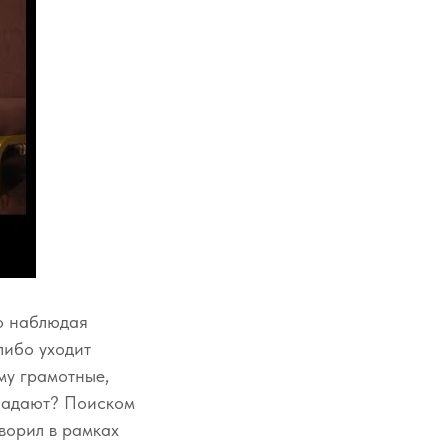
но наблюдая
 либо уходит
ему грамотные,
 падают? Поиском
ворил в рамках