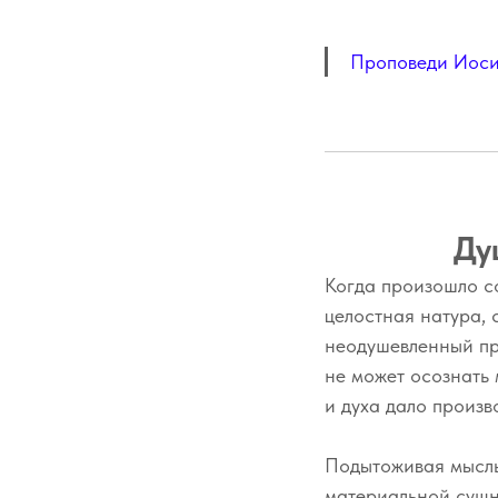
Проповеди Иоси
Ду
Когда произошло со
целостная натура, 
неодушевленный пр
не может осознать 
и духа дало произв
Подытоживая мысль 
материальной сущн