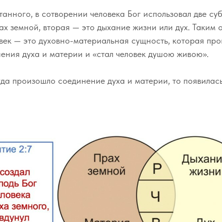
танного, в сотворении человека Бог использовал две су
ах земной, вторая — это дыхание жизни или дух. Таким
овек — это духовно-материальная сущность, которая пр
нения духа и материи и «стал человек душою живою».
гда произошло соединение духа и материи, то появилас