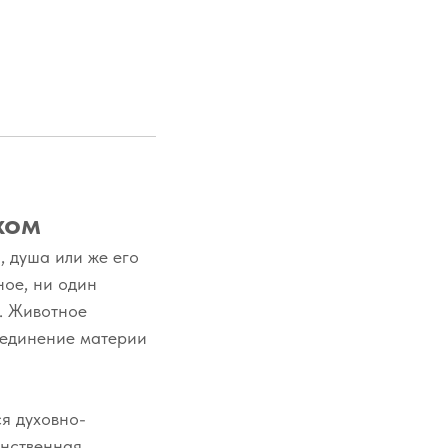
хом
, душа или же его
ное, ни один
. Животное
соединение материи
ся духовно-
инственная