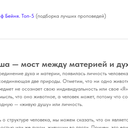
ф Бейня. Топ-5
(подборка лучших проповедей)
ша — мост между материей и ду
единение духа и материи, появилась личность человека
соединяющая две природы. Отметим, что ни одно живот
едмет не осознает свою индивидуальность или свое «Я»
мысль, что оно животное, а человек может, потому что 
одную — «живую душу» или личность.
о структуре человека, мы можем сказать, что он являет
остью или же духом, живущим во плоти. Причем, это ед