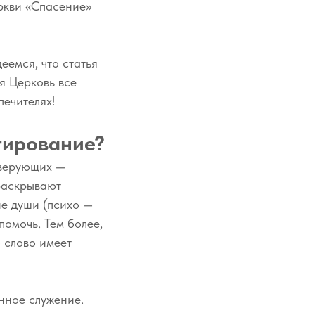
ркви «Спасение»
еемся, что статья
я Церковь все
печителях!
тирование?
 верующих —
раскрывают
ие души (психо —
помочь. Тем более,
 слово имеет
нное служение.