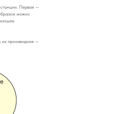
бстанции. Первая —
 образом можно
оизошла
ь их производная —