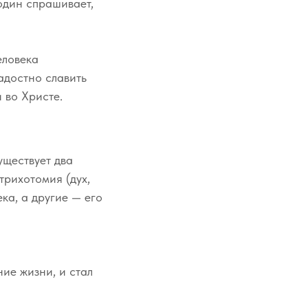
один спрашивает,
еловека
адостно славить
 во Христе.
уществует два
трихотомия (дух,
ека, а другие — его
ние жизни, и стал