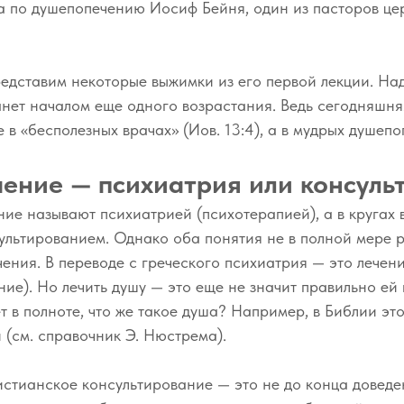
а по душепопечению Иосиф Бейня, один из пасторов це
редставим некоторые выжимки из его первой лекции. Над
анет началом еще одного возрастания. Ведь сегодняшня
е в «бесполезных врачах» (Иов. 13:4), а в мудрых душепо
ение — психиатрия или консуль
ние называют психиатрией (психотерапией), а в кругах
ультированием. Однако оба понятия не в полной мере 
ния. В переводе с греческого психиатрия — это лечен
ние). Но лечить душу — это еще не значит правильно ей 
 в полноте, что же такое душа? Например, в Библии это
 (см. справочник Э. Нюстрема).
истианское консультирование — это не до конца доведе