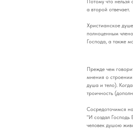
Потому что нельзя 
а второй отвечает.
Христианское душе
полноценным члено
Господа, а также м
Прежде чем говорит
мнения о строении 
душа и тело). Когда
троичность (дополни
Сосредоточимся на 
"И создал Господь 
человек душою жив