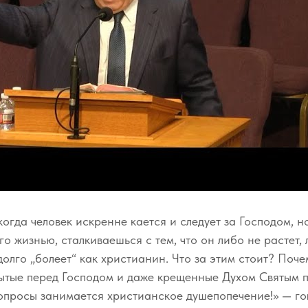
 когда человек искренне кается и следует за Господом, 
го жизнью, сталкиваешься с тем, что он либо не растет,
 долго „болеет“ как христианин. Что за этим стоит? Поч
рытые перед Господом и даже крещенные Духом Святым
вопросы занимается христианское душепопечение!» — го