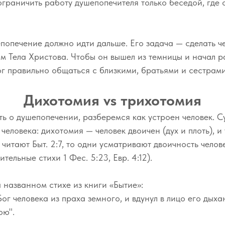
ограничить работу душепопечителя только беседой, где 
попечение должно идти дальше. Его задача — сделать ч
м Тела Христова. Чтобы он вышел из темницы и начал р
ог правильно общаться с близкими, братьями и сестрами
Дихотомия vs трихотомия
ь о душепопечении, разберемся как устроен человек. С
человека: дихотомия — человек двоичен (дух и плоть), и 
 читают Быт. 2:7, то одни усматривают двоичность челов
тельные стихи 1 Фес. 5:23, Евр. 4:12).
названном стихе из книги «Бытие»:
Бог человека из праха земного, и вдунул в лицо его дыха
ою".