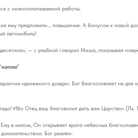
ься с низкооплачиваемой работы.
ия ему предложили... повышение. А бонусом к новой д
й автомобиль!
 десятина», — с улыбкой говорил Миша, показывая нову
"каплю"
арантия «денежного дождя». Бог благословляет не для 
тадо! Ибо Отец ваш благоволил дать вам Царство» (Лк. 1
Ему в малом, Он открывает врата небесных благослове
 доказательством: Бог реален.