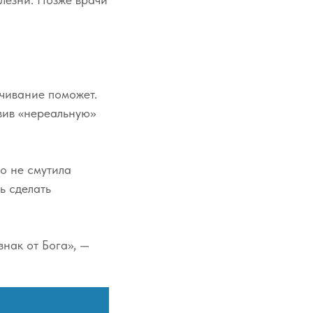
.
ачивание поможет.
авив «нереальную»
о не смутила
ь сделать
знак от Бога», —