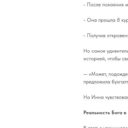
- После покаяния 
- Она прошла 8 кур
- Получив откровен
Но самое удивитель
историей, чтобы св
— «Может, подожде
предложила бухгалт
Но Инна чувствовал
Реальность Бога в
В статье упоминало