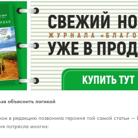
ьзя объяснить логикой
ром в редакцию позвонила героиня той самой статьи —
ия потрясла многих: