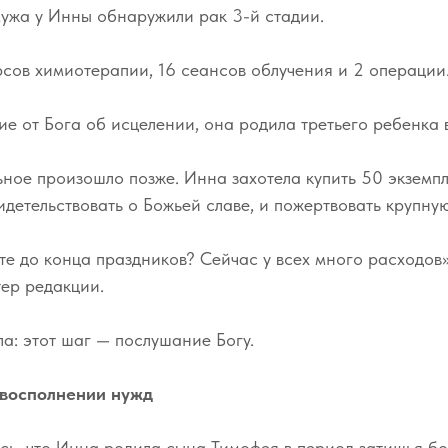
мужа у Инны обнаружили рак 3-й стадии.
сов химиотерапии, 16 сеансов облучения и 2 операции
ие от Бога об исцелении, она родила третьего ребенка 
ное произошло позже. Инна захотела купить 50 экземп
идетельствовать о Божьей славе, и пожертвовать крупну
те до конца праздников? Сейчас у всех много расходов
ер редакции.
а: этот шаг — послушание Богу.
 восполнении нужд
сь, что Инна родила сына Тимофея в период затишья бо