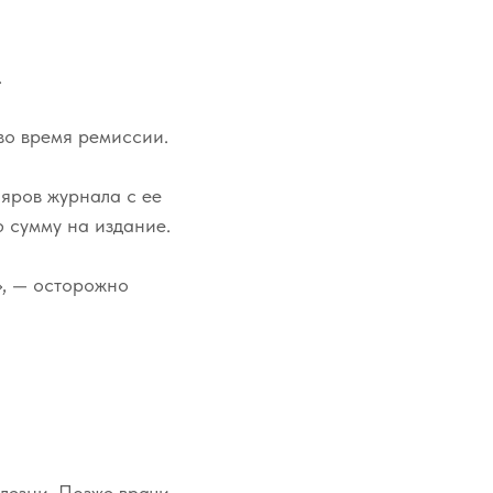
.
во время ремиссии.
ляров журнала с ее
ю сумму на издание.
», — осторожно
лезни. Позже врачи