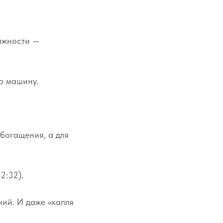
олжности —
ю машину.
обогащения, а для
2:32).
ний. И даже «капля