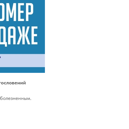
гословений
 болезненным.