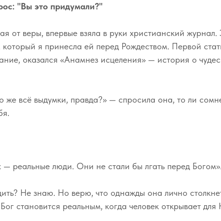
ос: "Вы это придумали?"
ая от веры, впервые взяла в руки христианский журнал.
, который я принесла ей перед Рождеством. Первой стат
ание, оказался «Анамнез исцеления» — история о чуде
о же всё выдумки, правда?» — спросила она, то ли сомне
бя.
— реальные люди. Они не стали бы лгать перед Богом»
дить? Не знаю. Но верю, что однажды она лично столкне
 Бог становится реальным, когда человек открывает для 