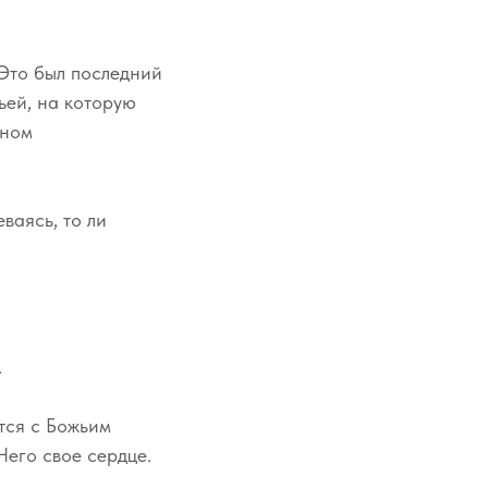
 Это был последний
ьей, на которую
сном
ваясь, то ли
.
тся с Божьим
Него свое сердце.