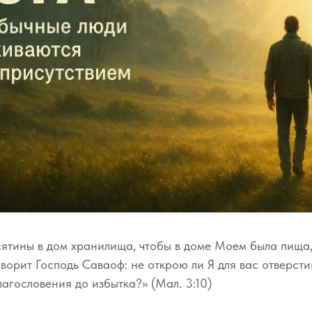
ятины в дом хранилища, чтобы в доме Моем была пища, 
ворит Господь Саваоф: не открою ли Я для вас отверст
лагословения до избытка?» (Мал. 3:10)