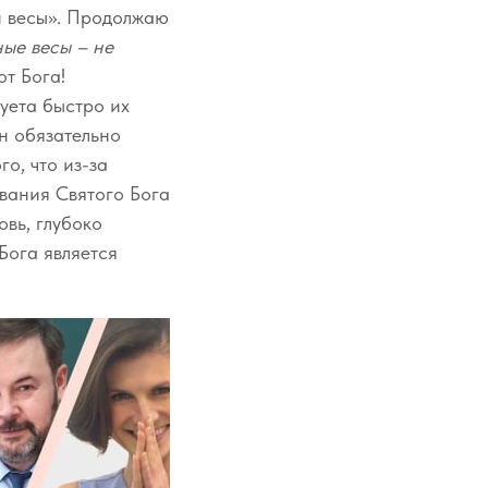
ти весы». Продолжаю
ные весы – не
от Бога!
суета быстро их
Он обязательно
о, что из-за
вания Святого Бога
вь, глубоко
Бога является