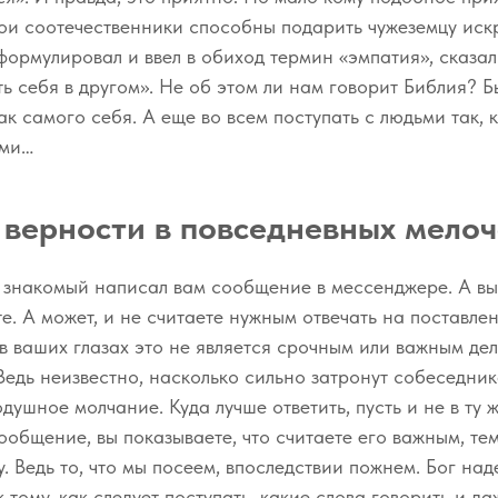
ои соотечественники способны подарить чужеземцу иск
формулировал и ввел в обиход термин «эмпатия», сказал
ь себя в другом». Не об этом ли нам говорит Библия? 
ак самого себя. А еще во всем поступать с людьми так, к
ами…
верности в повседневных мелоч
: знакомый написал вам сообщение в мессенджере. А вы,
те. А может, и не считаете нужным отвечать на поставл
 в ваших глазах это не является срочным или важным дел
Ведь неизвестно, насколько сильно затронут собеседник
одушное молчание. Куда лучше ответить, пусть и не в ту 
общение, вы показываете, что считаете его важным, те
у. Ведь то, что мы посеем, впоследствии пожнем. Бог на
 тому, как следует поступать, какие слова говорить и да