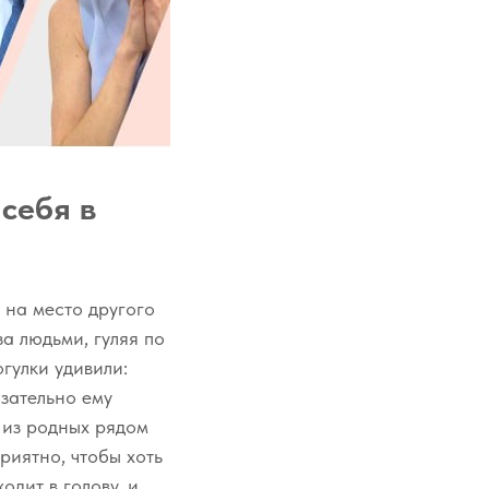
себя в
 на место другого
а людьми, гуляя по
гулки удивили:
язательно ему
о из родных рядом
приятно, чтобы хоть
одит в голову, и