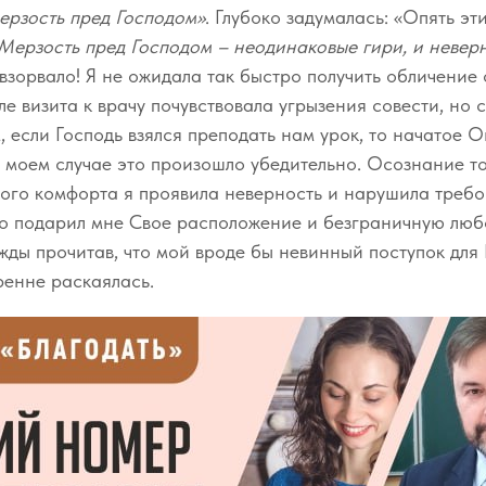
мерзость пред Господом»
. Глубоко задумалась: «Опять э
Мерзость пред Господом – неодинаковые гири, и невер
 взорвало! Я не ожидала так быстро получить обличение 
ле визита к врачу почувствовала угрызения совести, но 
, если Господь взялся преподать нам урок, то начатое 
В моем случае это произошло убедительно. Осознание тог
ого комфорта я проявила неверность и нарушила требо
то подарил мне Свое расположение и безграничную любо
жды прочитав, что мой вроде бы невинный поступок для 
ренне раскаялась.