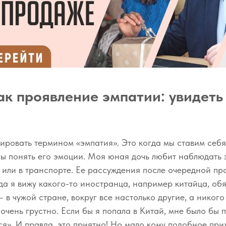
ак проявление эмпатии: увидеть 
ировать термином «эмпатия». Это когда мы ставим себя
ы понять его эмоции. Моя юная дочь любит наблюдать з
е или в транспорте. Ее рассуждения после очередной про
да я вижу какого-то иностранца, например китайца, об
– в чужой стране, вокруг все настолько другие, а никог
 очень грустно. Если бы я попала в Китай, мне было бы 
ся». И правда, это приятно! Но мало кому подобное прих