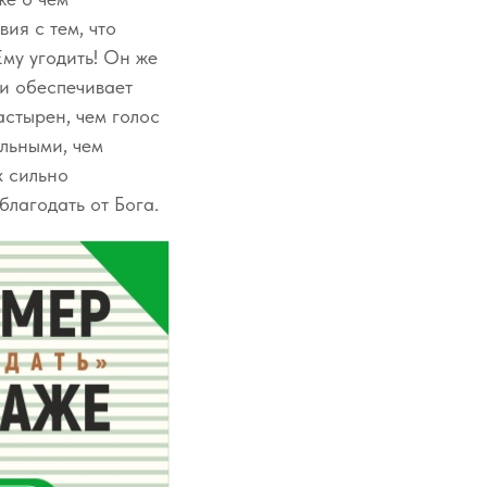
ия с тем, что
Ему угодить! Он же
 и обеспечивает
астырен, чем голос
льными, чем
х сильно
благодать от Бога.