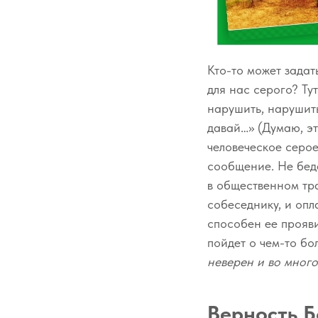
Кто-то может задат
для нас серого? Ту
нарушить, нарушить
давай…» (Думаю, эт
человеческое серое
сообщение. Не беда
в общественном тра
собеседнику, и опл
способен ее прояви
пойдет о чем-то бо
неверен и во мног
Верность Б