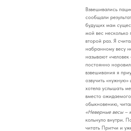
Взвешивались пацие
сообщали результат
будущих мам сущес
мой вес несколько 
второй раз. Я счит
набранному весу не
называют «человек 
постоянно норовила
взвешивания я приу
озвучить «нужную» 
хотела услышать ме
вместо ожидаемого 
обыкновению, читал
«Неверные весы – м
кольнуло внутри. П
читать Притчи и уже