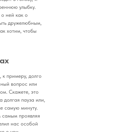
реннюю улыбку.
 о ней как о
Быть дружелюбным,
ак хотим, чтобы
ах
 к примеру, долго
енный вопрос или
ом. Скажете, это
а долгая пауза или,
же самую минуту.
м самым проявляя
делил нас особой
же о чем