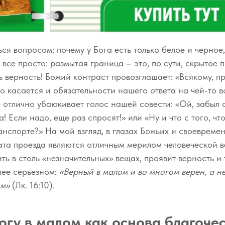
ься вопросом: почему у Бога есть только белое и черное
т все просто: размытая граница – это, по сути, скрытое
 верность! Божий контраст провозглашает: «Всякому, пр
о касается и обязательности нашего ответа на чей-то в
 отлично убаюкивает голос нашей совести: «Ой, забыл о
! Если надо, еще раз спросят!» или «Ну и что с того, чт
нспорте?» На мой взгляд, в глазах Божьих и своевреме
ата проезда являются отличным мерилом человеческой ве
ть в столь «незначительных» вещах, проявит верность и 
лее серьезном:
«Верный в малом и во многом верен, а н
ом»
(Лк. 16:10).
огу в малом как основа благоче