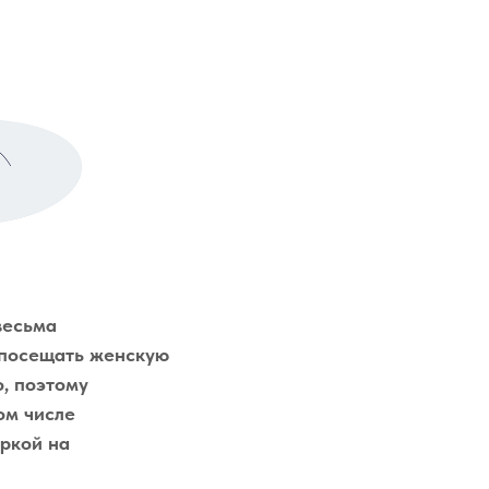
весьма
 посещать женскую
, поэтому
ом числе
еркой на