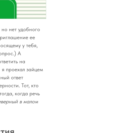
, но нет удобного
 приглашение ее
осящему у тебя,
опрос.) А
тветить на
о я проехал зайцем
нный ответ
рности. Тот, кто
тогда, когда речь
еверный в малом
стия