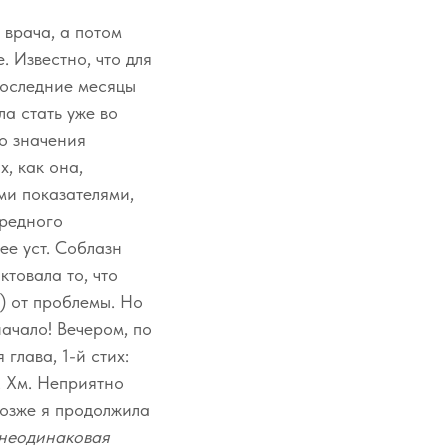
 врача, а потом
 Известно, что для
Последние месяцы
а стать уже во
го значения
х, как она,
ми показателями,
ередного
ее уст. Соблазн
ктовала то, что
) от проблемы. Но
ачало! Вечером, по
глава, 1-й стих:
. Хм. Неприятно
позже я продолжила
 неодинаковая