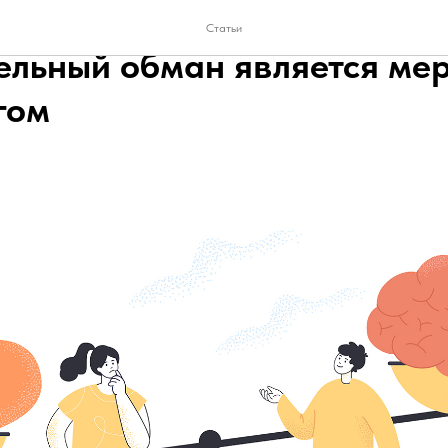
 в мелочах: почему даже
Статьи
ельный обман является ме
гом