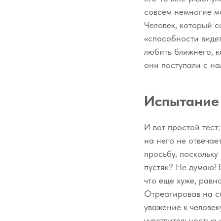
совсем немногие м
Человек, который с
«способности видет
любить ближнего, к
они поступали с н
Испытание 
И вот простой тест
на него не отвечае
просьбу, поскольку
пустяк? Не думаю! 
что еще хуже, равн
Отреагировав на со
уважение к человек
чувствительностью к