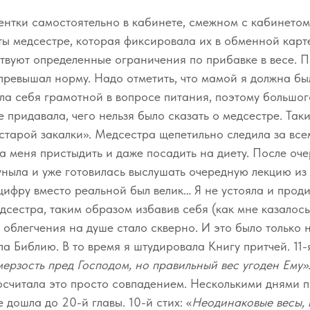
нтки самостоятельно в кабинете, смежном с кабинетом
ы медсестре, которая фиксировала их в обменной карте.
твуют определенные ограничения по прибавке в весе. 
превышал норму. Надо отметить, что мамой я должна был
ала себя грамотной в вопросе питания, поэтому большо
 придавала, чего нельзя было сказать о медсестре. Таки
старой закалки». Медсестра щепетильно следила за все
 меня пристыдить и даже посадить на диету. После оч
ныла и уже готовилась выслушать очередную лекцию из 
цифру вместо реальной был велик… Я не устояла и проди
дсестра, таким образом избавив себя (как мне казалось
облегчения на душе стало скверно. И это было только н
а Библию. В то время я штудировала Книгу притчей. 11-я 
ерзость пред Господом, но правильный вес угоден Ему»
осчитала это просто совпадением. Несколькими днями 
 дошла до 20-й главы. 10-й стих: «
Неодинаковые весы,